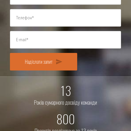
Надіслати запит
send
13
Років сумарного досвіду команди
800
Проектів реалізовано за 13 років