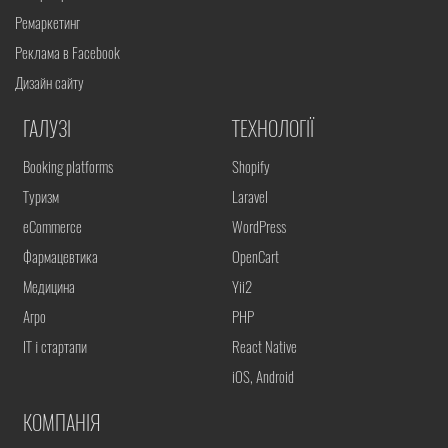
Ремаркетинг
Реклама в Facebook
Дизайн сайту
ГАЛУЗІ
ТЕХНОЛОГІЇ
Booking platforms
Shopify
Туризм
Laravel
eCommerce
WordPress
Фармацевтика
OpenCart
Медицина
Yii2
Агро
PHP
IT і стартапи
React Native
iOS, Android
КОМПАНІЯ