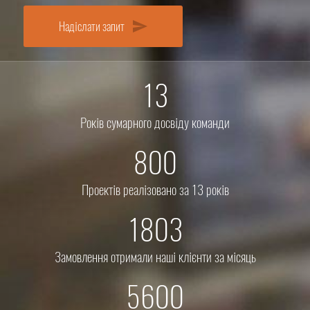
Надіслати запит
send
13
Років сумарного досвіду команди
800
Проектів реалізовано за 13 років
1803
Замовлення отримали наші клієнти за місяць
5600