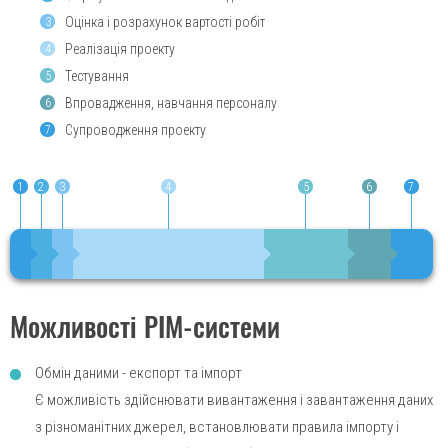
Оцінка і розрахунок вартості робіт
3
Реалізація проекту
4
Тестування
5
Впровадження, навчання персоналу
6
Супроводження проекту
7
1
2
3
4
5
6
7
Можливості PIM-системи
Обмін даними - експорт та імпорт
Є можливість здійснювати вивантаження і завантаження даних
з різноманітних джерел, встановлювати правила імпорту і