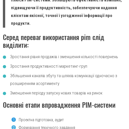
Плюси PIM-системи: збільшують ефективність компанії,
підвищуючи її продуктивність, забезпечуючи надання
клієнтам якісної, точної і узгодженої інформації про
продукти.
Серед переваг використання pim слід
виділити:
Зростання рівня продажів і зменшення кількості повернень
Зростання продуктивності маркетинг-груп
Збільшення каналів збуту та шляхів комунікації одночасно з
розширенням асортименту
Зменшення періоду запуску нових товарів на ринок
Основні етапи впровадження PIM-системи
Проектна підготовка, аудит
1
Формування технічного завдання
2