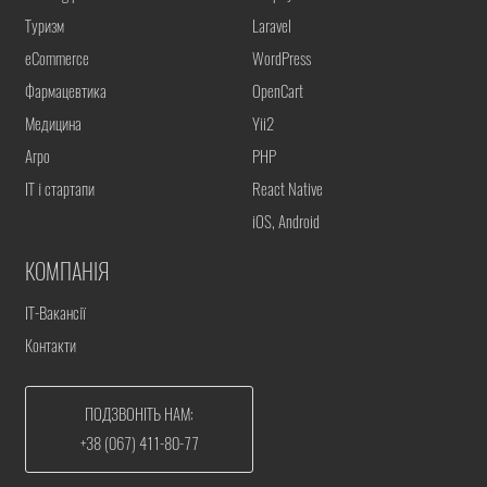
Туризм
Laravel
eCommerce
WordPress
Фармацевтика
OpenCart
Медицина
Yii2
Агро
PHP
IT і стартапи
React Native
iOS, Android
КОМПАНІЯ
IT-Вакансії
Контакти
ПОДЗВОНІТЬ НАМ:
+38 (067) 411-80-77