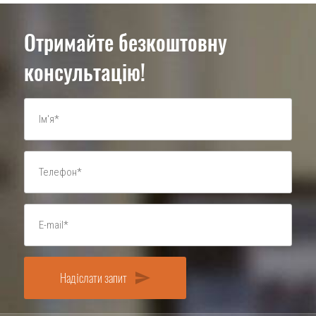
Отримайте безкоштовну
консультацію!
Надіслати запит
send