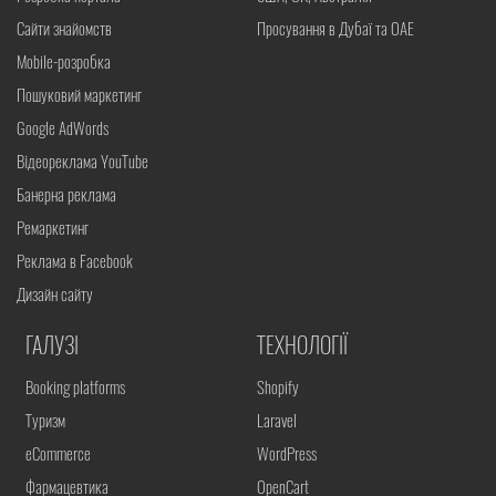
Сайти знайомств
Просування в Дубаї та ОАЕ
Mobile-розробка
Пошуковий маркетинг
Google AdWords
Відеореклама YouTube
Банерна реклама
Ремаркетинг
Реклама в Facebook
Дизайн сайту
ГАЛУЗІ
ТЕХНОЛОГІЇ
Booking platforms
Shopify
Туризм
Laravel
eCommerce
WordPress
Фармацевтика
OpenCart