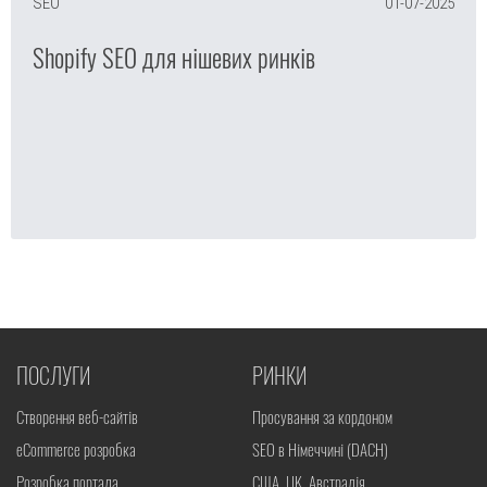
SEO
01-07-2025
Shopify SEO для нішевих ринків
ПОСЛУГИ
РИНКИ
Створення веб-сайтів
Просування за кордоном
eCommerce розробка
SEO в Німеччині (DACH)
Розробка портала
США, UK, Австралія