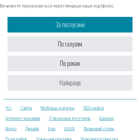
Ви можете переконається переглянувши наше портфоліо.
send
За послугами
По галузям
По рокам
Найкраще
Усі
Сайти
Мобільні додатки
SEO-кейси
Інтернет-реклама
Створення логотипів
Банери
Відео
Дизайн
Ігри
UI/UX
Фірмовий стиль
Поліграфія
Зовнішня реклама
Упаковка/етикетка