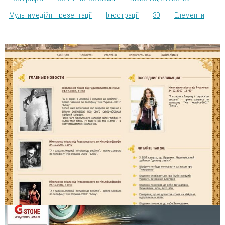
Мультимедійні презентації
Ілюстрації
3D
Елементи