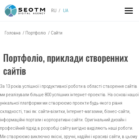
RU
UA
Головна
/
Портфоліо
/
Сайти
Портфоліо, приклади створенних
сайтів
За 13 років успішної і продуктивної роботи в області створення сайтів
ми реалізували більше 800 успішних інтернет-проектів. На основі нашої
унікальної платформи ми створюємо проекти будь-якого рівня
складності, такі як: сайти-візитки, Інтернет-магазини, бізнес-сайти,
інформаційні портали і корпоративні сайти. Оригінальний дизайн і
професійний підхід в розробці сайту вигідно виділяють наші роботи.
Ми створюємо виключно якісні, зручні, надійні і красиві сайти, в цьому