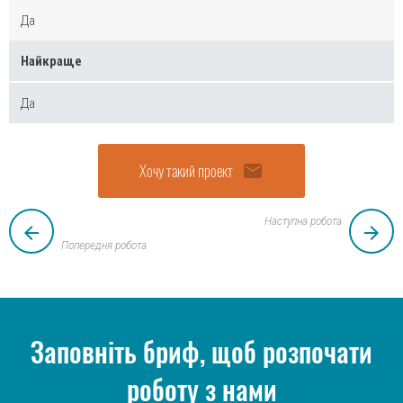
Да
Найкраще
Да
Хочу такий проект
email
Наступна робота
arrow_back
arrow_forward
Попередня робота
Заповніть бриф, щоб розпочати
роботу з нами