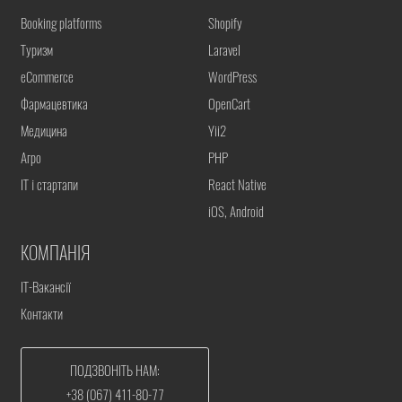
Booking platforms
Shopify
Туризм
Laravel
eCommerce
WordPress
Фармацевтика
OpenCart
Медицина
Yii2
Агро
PHP
IT і стартапи
React Native
iOS, Android
КОМПАНІЯ
IT-Вакансії
Контакти
ПОДЗВОНІТЬ НАМ:
+38 (067) 411-80-77