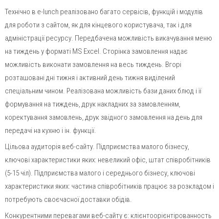
Технічно в e-lunch реалізовано багато сервісів, функцій і модулів
для роботи з сайтом, як для кінцевого користувача, так і для
адміністрації ресурсу. Передбачена можливість викачування меню
на тиждень у форматі MS Excel. Сторінка замовлення надає
можливість виконати замовлення на весь тиждень. Вгорі
розташовані дні тижня і активний день тижня виділений
спеціальним чином. Реалізована можливість бази даних блюд і її
формування на тиждень, друк накладних за замовленням,
коректування замовлень, друк звідного замовлення на день для
передачі на кухню і ін. функції.
Цільова аудиторія веб-сайту. Підприємства малого бізнесу,
ключові характеристики яких: невеликий офіс, штат співробітників
(5-15 чіл). Підприємства малого і середнього бізнесу, ключові
характеристики яких: частина співробітників працює за розкладом і
потребують своєчасної доставки обідів.
Конкурентними перевагами веб-сайту є: клієнтоорієнтірованность