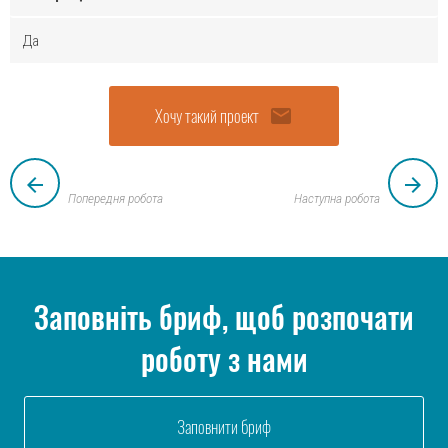
Да
Хочу такий проект
email
arrow_back
arrow_forward
Попередня робота
Наступна робота
Заповніть бриф, щоб розпочати
роботу з нами
Заповнити бриф