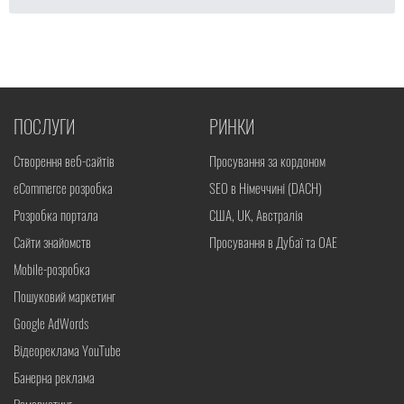
ПОСЛУГИ
РИНКИ
Створення веб-сайтів
Просування за кордоном
eCommerce розробка
SEO в Німеччині (DACH)
Розробка портала
США, UK, Австралія
Сайти знайомств
Просування в Дубаї та ОАЕ
Mobile-розробка
Пошуковий маркетинг
Google AdWords
Відеореклама YouTube
Банерна реклама