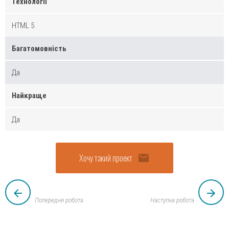
Технології
HTML 5
Багатомовність
Да
Найкраще
Да
Хочу такий проект
email
arrow_back
arrow_forward
Попередня робота
Наступна робота