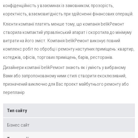
конфіденційність у взаєминах із замовником; прозорість,
коректність, взаємовигідність при здійсненні фінансових операцій.
Клієнти компанії платять менше тому, що компанія belikРемонт
створила компактий управлінський апарат і скоротила до мінімуму
витрати на його зміст. Компанія belikРемонт виконує повний
комплекс робіт по обробці і ремонту наступних приміщень: квартир,
котеджів, офісів, торгових приміщень, барів, ресторанів.
Дизайнери компанії belikРемонт знають як і уміють у вибраному
Вами або запропонованому ними стилі створити ексклюзивний,
призначений виключно для Вас проект майбутнього ремонту або
перепланір
Тип сайту
Бізнес сайт