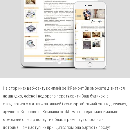
send
На сторінках веб-сайту компанії belikРемонт Ви зможете дізнатися,
як швидко, якісно і недорого перетворити Ваш будинок із
стандартного житла в затишний і комфортабельний світ відпочинку,
зручностей і спокою. Компанія belikРемонт надає максимально
можливий спектр послуг в області ремонту і обробки з
дотриманням наступних принципів: помірна вартість послуг;