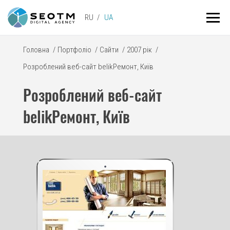
RU
UA
Головна
/
Портфоліо
/
Сайти
/
2007 рік
/
Розроблений веб-сайт belikРемонт, Київ
Розроблений веб-сайт
belikРемонт, Київ