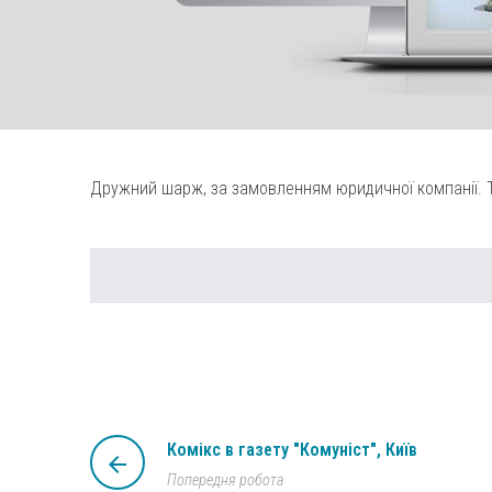
Дружний шарж, за замовленням юридичної компанії. Те
Комікс в газету "Комуніст", Київ
arrow_back
Попередня робота