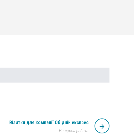
send
Візитки для компанії Обідній експрес
arrow_forward
Наступна робота