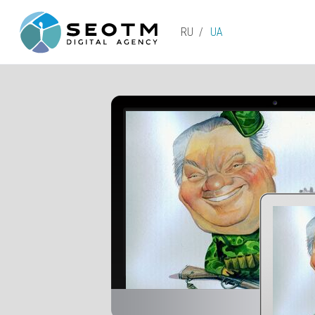
RU
UA