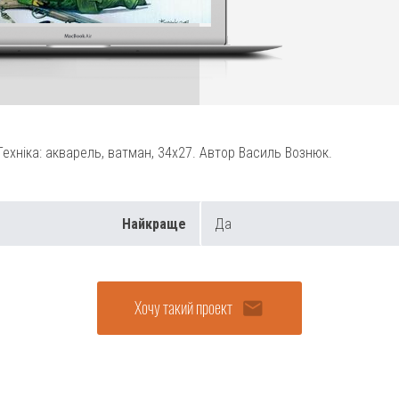
хніка: акварель, ватман, 34х27. Автор Василь Вознюк.
Найкраще
Да
email
Хочу такий проект