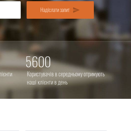
send
Надіслати запит
5600
лієнти
Користувачів в середньому отримують
наші клієнти в день