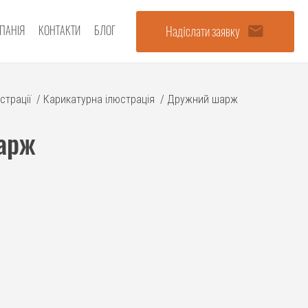
email
Надіслати заявку
ПАНІЯ
КОНТАКТИ
БЛОГ
страції
/
Карикатурна ілюстрація
/
Дружний шарж
арж