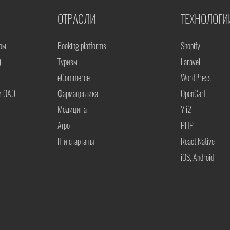
ОТРАСЛИ
ТЕХНОЛОГИ
ом
Booking platforms
Shopify
)
Туризм
Laravel
eCommerce
WordPress
и ОАЭ
Фармацевтика
OpenCart
Медицина
Yii2
Агро
PHP
IT и стартапы
React Native
iOS, Android