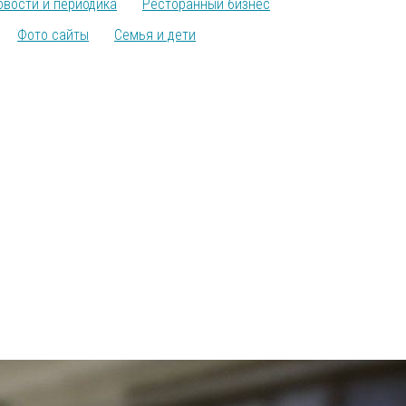
овости и периодика
Ресторанный бизнес
Фото сайты
Семья и дети
send