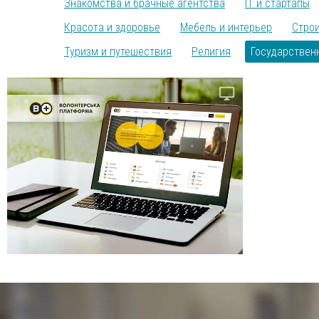
Знакомства и брачные агентства
IT и стартапы
Красота и здоровье
Мебель и интерьер
Строи
Туризм и путешествия
Религия
Государствен
desktop_windows