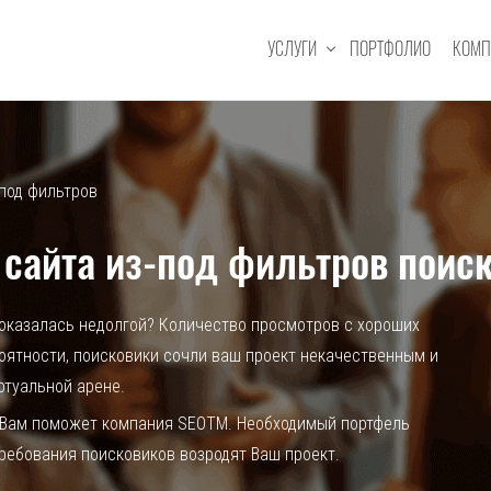
УСЛУГИ
ПОРТФОЛИО
КОМП
-под фильтров
 сайта из-под фильтров поис
 оказалась недолгой? Количество просмотров с хороших
оятности, поисковики сочли ваш проект некачественным и
ртуальной арене.
их Вам поможет компания SEOTM. Необходимый портфель
требования поисковиков возродят Ваш проект.