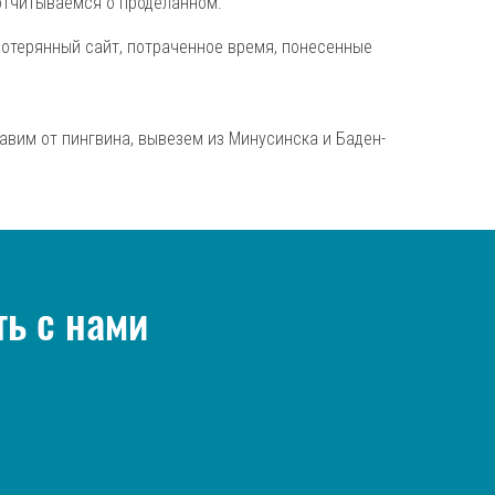
 отчитываемся о проделанном.
 потерянный сайт, потраченное время, понесенные
авим от пингвина, вывезем из Минусинска и Баден-
ть с нами