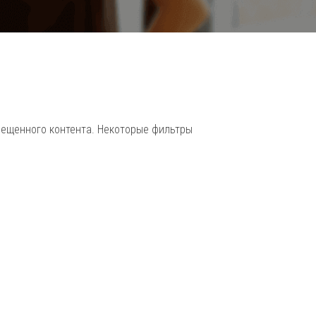
send
прещенного контента. Некоторые фильтры